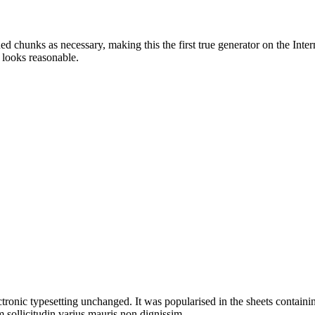
ed chunks as necessary, making this the first true generator on the Inte
 looks reasonable.
ectronic typesetting unchanged. It was popularised in the sheets containin
 sollicitudin varius mauris non dignissim.