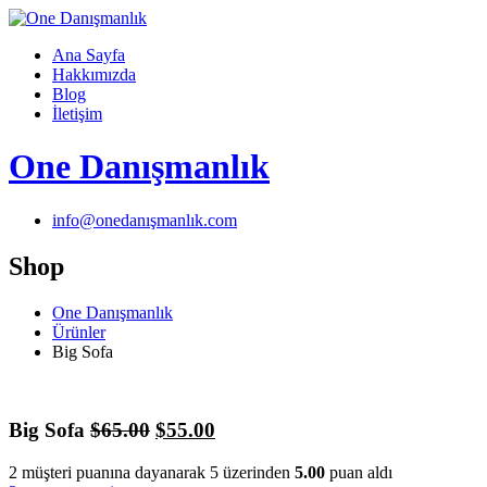
Skip
to
Ana Sayfa
content
Hakkımızda
Blog
İletişim
One Danışmanlık
info@onedanışmanlık.com
Shop
One Danışmanlık
Ürünler
Big Sofa
Orijinal
Şu
Big Sofa
$
65.00
$
55.00
fiyat:
andaki
2
müşteri puanına dayanarak 5 üzerinden
5.00
puan aldı
$65.00.
fiyat: