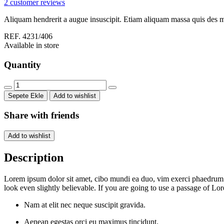
2
customer reviews
$55.00.
Aliquam hendrerit a augue insuscipit. Etiam aliquam massa quis des 
REF. 4231/406
Available in store
Quantity
Big
Sofa
Sepete Ekle
Add to wishlist
quantity
Share with friends
Add to wishlist
Description
Lorem ipsum dolor sit amet, cibo mundi ea duo, vim exerci phaedrum. 
look even slightly believable. If you are going to use a passage of Lo
Nam at elit nec neque suscipit gravida.
Aenean egestas orci eu maximus tincidunt.