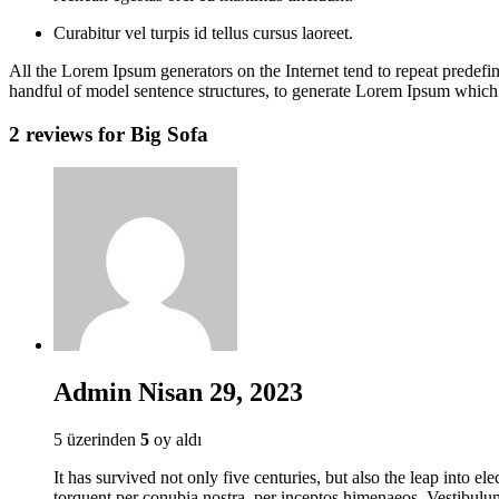
Curabitur vel turpis id tellus cursus laoreet.
All the Lorem Ipsum generators on the Internet tend to repeat predefin
handful of model sentence structures, to generate Lorem Ipsum which
2 reviews for
Big Sofa
Admin
Nisan 29, 2023
5 üzerinden
5
oy aldı
It has survived not only five centuries, but also the leap into el
torquent per conubia nostra, per inceptos himenaeos. Vestibulum