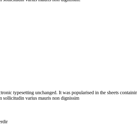
ectronic typesetting unchanged. It was popularised in the sheets containin
 sollicitudin varius mauris non dignissim
erdir