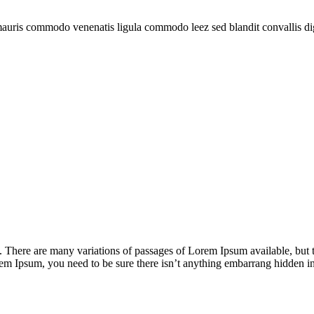
mauris commodo venenatis ligula commodo leez sed blandit convallis di
There are many variations of passages of Lorem Ipsum available, but t
rem Ipsum, you need to be sure there isn’t anything embarrang hidden in